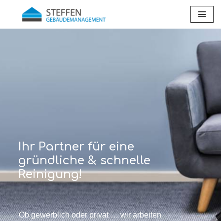
Zum
Inhalt
springen
Ihr Partner für eine
gründliche & schnelle
Reinigung!
Ob gewerblich oder privat … wir arbeiten