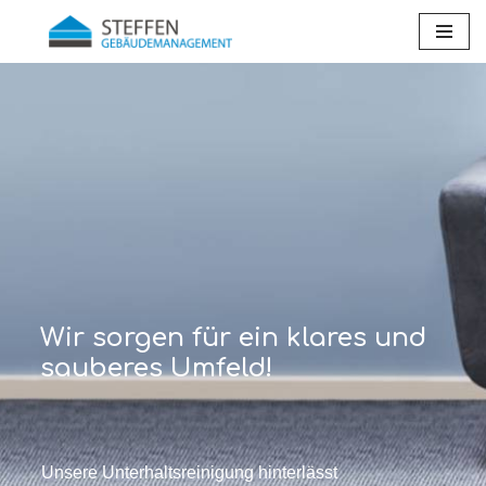
Zum
Inhalt
springen
Wir sorgen für ein klares und
sauberes Umfeld!
Unsere Unterhaltsreinigung hinterlässt